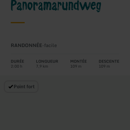
Panoramarundweg
Type
Difficulté:
RANDONNÉE
-
facile
de
circuit:
DURÉE
LONGUEUR
MONTÉE
DESCENTE
2:00 h
7,9 km
109 m
109 m
Point fort