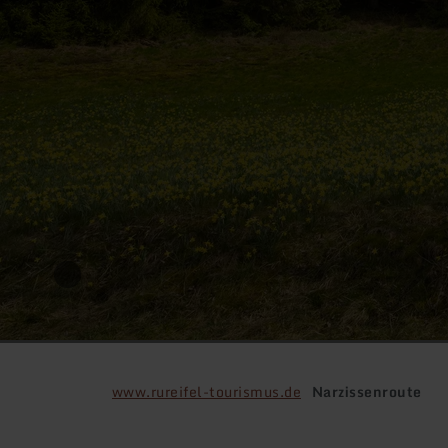
www.rureifel-tourismus.de
Narzissenroute