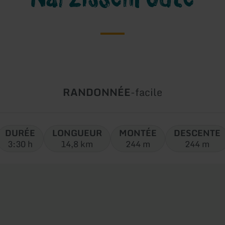
Type
Difficulté:
RANDONNÉE
-
facile
de
circuit:
DURÉE
LONGUEUR
MONTÉE
DESCENTE
3:30 h
14,8 km
244 m
244 m