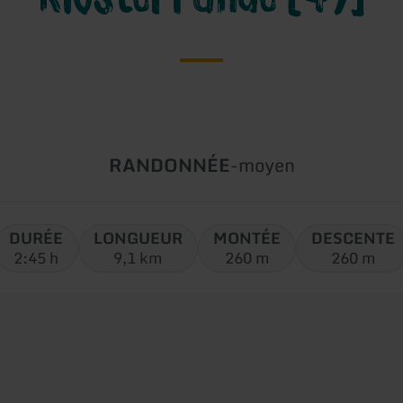
Type
Difficulté:
RANDONNÉE
-
moyen
de
circuit:
DURÉE
LONGUEUR
MONTÉE
DESCENTE
2:45 h
9,1 km
260 m
260 m