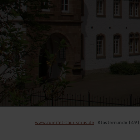
www.rureifel-tourismus.de
Klosterrunde [49]