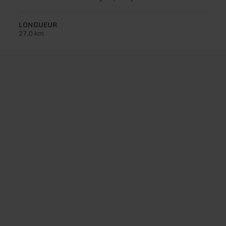
de
circuit:
LONGUEUR
27,0 km