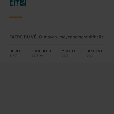
Eifel
Type
Difficulté:
FAIRE DU VÉLO
-
moyen, moyennement difficile
de
circuit:
DURÉE
LONGUEUR
MONTÉE
DESCENTE
2:47 h
21,9 km
370 m
370 m