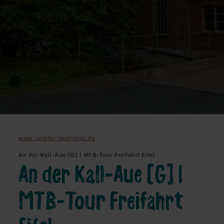
www.rureifel-tourismus.de
An der Kall-Aue [G] | MTB-Tour Freifahrt Eifel
An der Kall-Aue [G] |
MTB-Tour Freifahrt