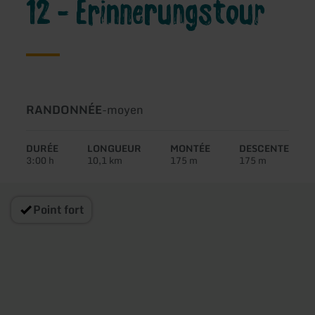
12 - Erinnerungstour
Type
Difficulté:
RANDONNÉE
-
moyen
de
circuit:
DURÉE
LONGUEUR
MONTÉE
DESCENTE
3:00 h
10,1 km
175 m
175 m
Point fort