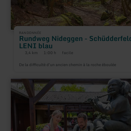
RANDONNÉE
Rundweg Nideggen - Schüdderfeld
LENI blau
3,4 km
1:00 h
facile
Distance
Durée
Difficulté
:
:
:
De la difficulté d'un ancien chemin à la roche éboulée
en
savoir
plus
sur
:
45
-
Sauermühle