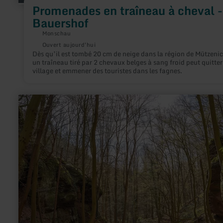
Promenades en traîneau à cheval -
Bauershof
Monschau
Ouvert aujourd'hui
Dès qu’il est tombé 20 cm de neige dans la région de Mützenic
un traîneau tiré par 2 chevaux belges à sang froid peut quitter
village et emmener des touristes dans les fagnes.
en
savoir
plus
sur
:
Rundweg
Nideggen
-
Schüdderfeld
|
LENI
blau