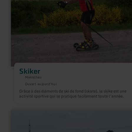
Skiker
Monschau
Ouvert aujourd'hui
Grâce à des éléments de ski de fond (skate), le skike est une
activité sportive qui se pratique facilement toute l’année.
en
savoir
plus
sur
: