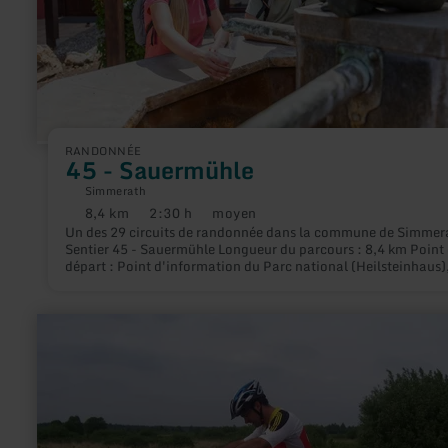
RANDONNÉE
45 - Sauermühle
Simmerath
8,4 km
2:30 h
moyen
Distance
Durée
Difficulté
Un des 29 circuits de randonnée dans la commune de Simmera
:
:
:
Sentier 45 - Sauermühle Longueur du parcours : 8,4 km Point
départ : Point d'information du Parc national (Heilsteinhaus)
Franz-Becker-Str. 2 à Simmerath-Einruhr
en
savoir
plus
sur
:
Skiker