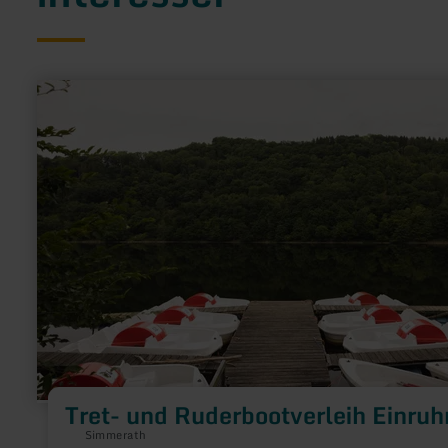
en
savoir
plus
sur
:
Tret-
und
Ruderbootverleih
Einruhr
Tret- und Ruderbootverleih Einruh
Simmerath