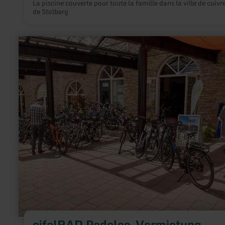
La piscine couverte pour toute la famille dans la ville de cuivr
de Stolberg
en
savoir
plus
sur
:
eifelRAD
Pedelec-
Vermietung
eifelRAD Pedelec-Vermietung