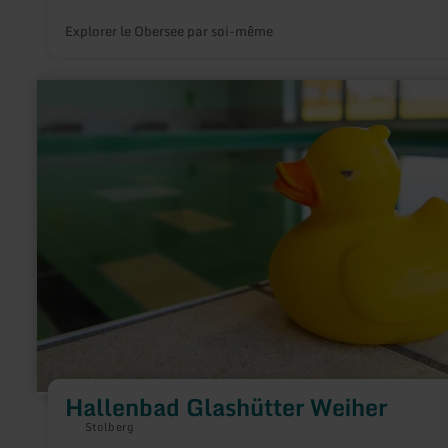
Explorer le Obersee par soi-même
en
savoir
plus
sur
:
Hallenbad
Glashütter
Weiher
Hallenbad Glashütter Weiher
Stolberg