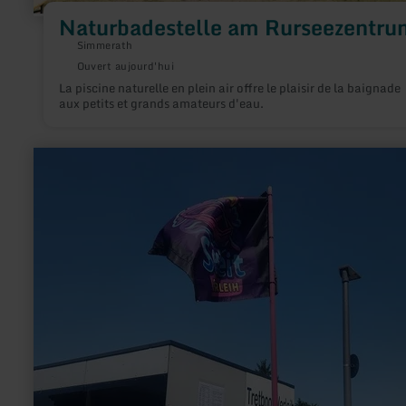
Naturbadestelle am Rurseezentru
Simmerath
Ouvert aujourd'hui
La piscine naturelle en plein air offre le plaisir de la baignade
aux petits et grands amateurs d'eau.
en
savoir
plus
sur
:
Tretbootverleih
#Seezeit
Stausee
Obermaubach