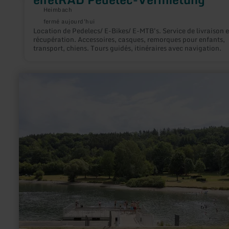
Heimbach
fermé aujourd'hui
Location de Pedelecs/ E-Bikes/ E-MTB's. Service de livraison e
récupération. Accessoires, casques, remorques pour enfants,
transport, chiens. Tours guidés, itinéraires avec navigation.
en
savoir
plus
sur
:
Naturbadestelle
am
Rurseezentrum