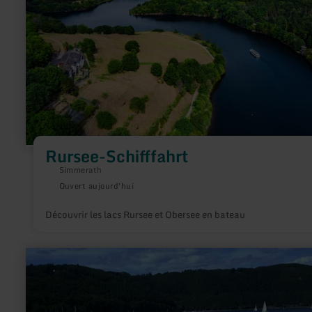
Rursee-Schifffahrt
Simmerath
Ouvert aujourd'hui
Découvrir les lacs Rursee et Obersee en bateau
en
savoir
plus
sur
:
Freibad-