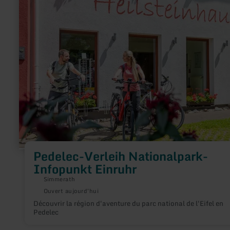
plus
sur
:
Pedelec-
Verleih
Nationalpark-
Infopunkt
Einruhr
Pedelec-Verleih Nationalpark-
Infopunkt Einruhr
Simmerath
Ouvert aujourd'hui
Découvrir la région d'aventure du parc national de l'Eifel en
Pedelec