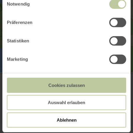
Notwendig
Präferenzen
Statistiken
Marketing
Fischerei-Pächtergemeinschaft Rursee e.V.
Kammerbruchstr. 14
52152 Simmerath
Cookies zulassen
+49 2473 6182
E-mail
Auswahl erlauben
Site web
Planifier votre arrivée
Ablehnen
Afficher sur la carte