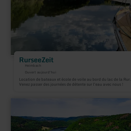
RurseeZeit
Heimbach
Ouvert aujourd'hui
Location de bateaux et école de voile au bord du lac de la Rur.
Venez passer des journées de détente sur l'eau avec nous !
en
savoir
plus
sur
:
Rursee-
Schifffahrt