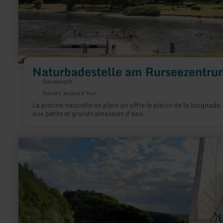
Naturbadestelle am Rurseezentru
Simmerath
Ouvert aujourd'hui
La piscine naturelle en plein air offre le plaisir de la baignade
aux petits et grands amateurs d'eau.
en
savoir
plus
sur
:
RurseeZeit