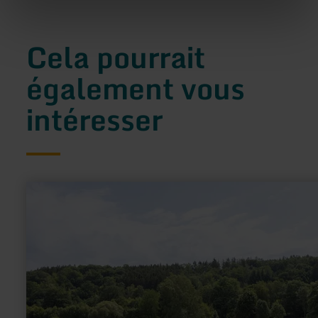
Cela pourrait
également vous
intéresser
en
savoir
plus
sur
:
Naturbadestelle
am
Rurseezentrum