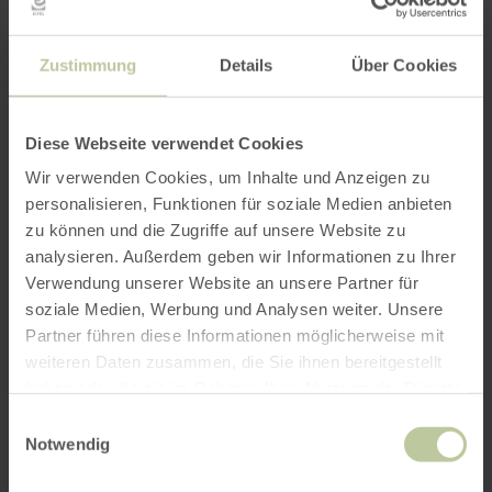
groupes de plus de 10 personnes se signalent à
l'avance au 02444/9510-0. Sinon, aucune
inscription n’est nécessaire pour les visites
Zustimmung
Details
Über Cookies
gratuites.
Diese Webseite verwendet Cookies
Durée : environ 3 heures
Heure : 14h00
Wir verwenden Cookies, um Inhalte und Anzeigen zu
Coût : gratuit
personalisieren, Funktionen für soziale Medien anbieten
Lieu : Monschau-Höfen, parking Wahlerscheid,
zu können und die Zugriffe auf unsere Website zu
B 258 Schleiden en direction de Monschau,
analysieren. Außerdem geben wir Informationen zu Ihrer
200m après le tournant L245 en direction de
Verwendung unserer Website an unsere Partner für
soziale Medien, Werbung und Analysen weiter. Unsere
Malmedy
Partner führen diese Informationen möglicherweise mit
weiteren Daten zusammen, die Sie ihnen bereitgestellt
Tél. info : 02444. 9510-0
haben oder die sie im Rahmen Ihrer Nutzung der Dienste
Email :
info@nationalpark-eifel.de
gesammelt haben.
Einwilligungsauswahl
Notwendig
Également adapté aux personnes ayant des
déficiences auditives, aux personnes aveugles