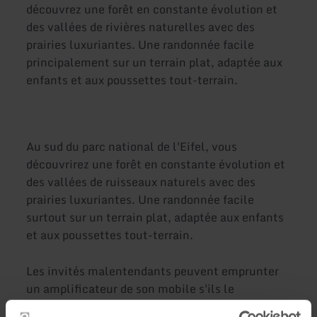
découvrez une forêt en constante évolution et
des vallées de rivières naturelles avec des
prairies luxuriantes. Une randonnée facile
principalement sur un terrain plat, adaptée aux
enfants et aux poussettes tout-terrain.
Au sud du parc national de l'Eifel, vous
découvrirez une forêt en constante évolution et
des vallées de ruisseaux naturels avec des
prairies luxuriantes. Une randonnée facile
surtout sur un terrain plat, adaptée aux enfants
et aux poussettes tout-terrain.
Les invités malentendants peuvent emprunter
un amplificateur de son mobile s'ils le
demandent à l'avance. Nous demandons que les