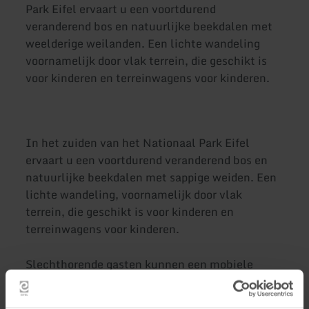
Park Eifel ervaart u een voortdurend
veranderend bos en natuurlijke beekdalen met
weelderige weilanden. Een lichte wandeling
voornamelijk door vlak terrein, die geschikt is
voor kinderen en terreinwagens voor kinderen.
In het zuiden van het Nationaal Park Eifel
ervaart u een voortdurend veranderend bos en
natuurlijke beekdalen met sappige weiden. Een
lichte wandeling, voornamelijk door vlak
terrein, die geschikt is voor kinderen en
terreinwagens voor kinderen.
Slechthorende gasten kunnen een mobiele
hoorreiniger lenen, als ze dit van tevoren
aanmelden. We verzoeken grotere groepen vanaf