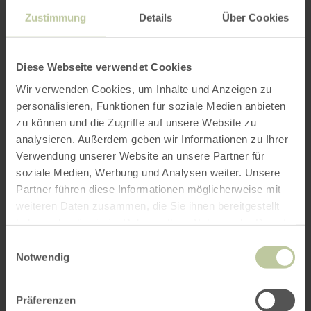
10 personen zich van tevoren aan te melden via
Zustimmung
Details
Über Cookies
02444/9510-0. Voor de gratis rondleidingen is
verder geen aanmelding nodig.
Diese Webseite verwendet Cookies
Duur: ongeveer 3 uur
Wir verwenden Cookies, um Inhalte und Anzeigen zu
Tijd: 14.00 uur
personalisieren, Funktionen für soziale Medien anbieten
Kosten: gratis
zu können und die Zugriffe auf unsere Website zu
Plaats: Monschau-Höfen, parkeerplaats
analysieren. Außerdem geben wir Informationen zu Ihrer
Wahlerscheid, B 258 Schleiden richting
Verwendung unserer Website an unsere Partner für
Monschau, 200 m achter de afslag L245 richting
soziale Medien, Werbung und Analysen weiter. Unsere
Malmedy
Partner führen diese Informationen möglicherweise mit
weiteren Daten zusammen, die Sie ihnen bereitgestellt
Informatie-Tel.: 02444. 9510-0
haben oder die sie im Rahmen Ihrer Nutzung der Dienste
Email:
info@nationalpark-eifel.de
gesammelt haben.
Einwilligungsauswahl
Notwendig
Ook geschikt voor mensen met een
gehoorbeperking, blinden en slechtzienden,
Präferenzen
ouderen en gezinnen. Slechthorende gasten