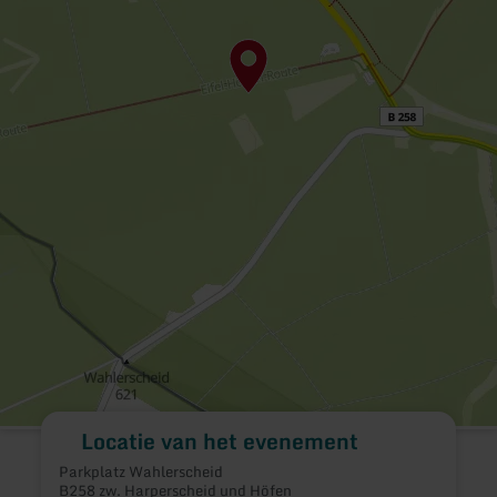
Locatie van het evenement
Parkplatz Wahlerscheid
B258 zw. Harperscheid und Höfen