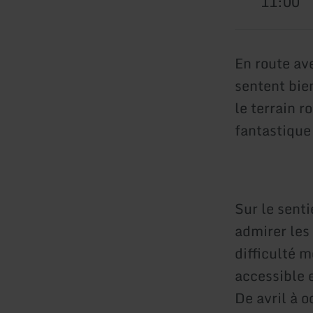
11:00
En route av
sentent bien
le terrain r
fantastique 
Sur le senti
admirer les 
difficulté m
accessible 
De avril à o