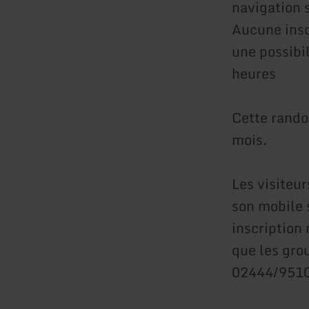
navigation s
Aucune inscr
une possibi
heures
Cette rando
mois.
Les visiteu
son mobile 
inscription
que les gro
02444/9510