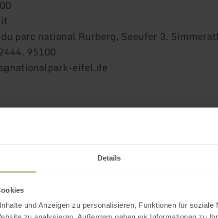
h00
it
e du parc national Rurberg, Seeufer 3, Simmera
 02444. 95100
fo@nationalpark-eifel.de
Impressions
Details
Cookies
nhalte und Anzeigen zu personalisieren, Funktionen für soziale
Website zu analysieren. Außerdem geben wir Informationen zu I