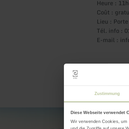
Heure : 11
Coût : gratu
Lieu : Port
Tél. info :
E-mail : in
Zustimmung
Diese Webseite verwendet 
Wir verwenden Cookies, um I
und die Zugriffe auf unsere 