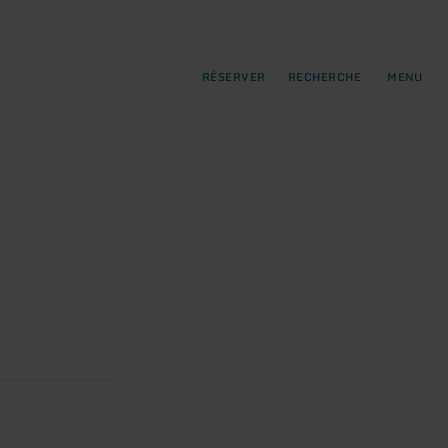
pal
incipale
RÉSERVER
RECHERCHE
MENU