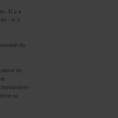
s. Il y a
rée : 4-5
e samedi du
cateur de
ne
us demandons
vance au