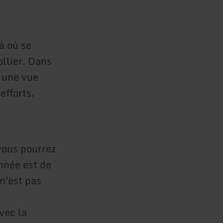
à où se
ollier. Dans
, une vue
efforts.
vous pourrez
onnée est de
 n'est pas
vec la