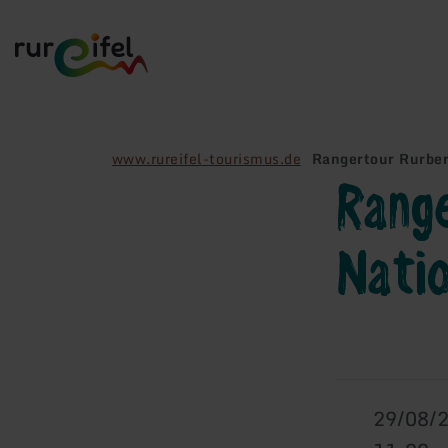
Retour
à
la
page
d'accueil
www.rureifel-tourismus.de
Rangertour Rurber
Rang
Natio
29/08/