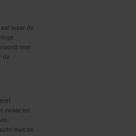
aar waar de
htige
beloond met
r de
 met
ot zwaar en
ens.
tocht met de