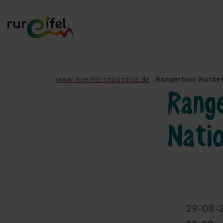
Terug
naar
de
startpagina
www.rureifel-tourismus.de
Rangertour Rurber
Rang
Natio
29-08-