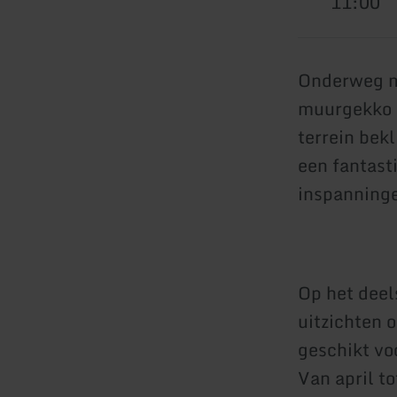
11:00
Onderweg me
muurgekko e
terrein bek
een fantast
inspanning
Op het deel
uitzichten 
geschikt vo
Van april to