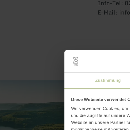
Info-Tel: 
E-Mail: inf
Zustimmung
Diese Webseite verwendet 
Wir verwenden Cookies, um I
und die Zugriffe auf unsere 
Website an unsere Partner fü
möglicherweise mit weiteren