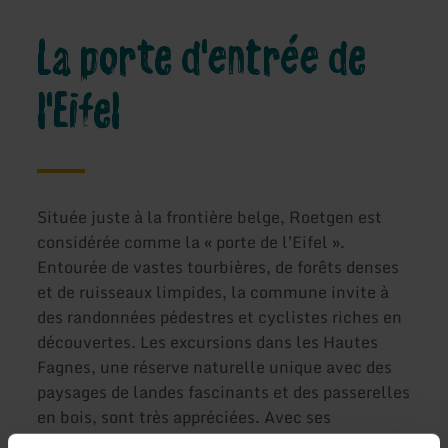
La porte d'entrée de
l'Eifel
Située juste à la frontière belge, Roetgen est
considérée comme la « porte de l'Eifel ».
Entourée de vastes tourbières, de forêts denses
et de ruisseaux limpides, la commune invite à
des randonnées pédestres et cyclistes riches en
découvertes. Les excursions dans les Hautes
Fagnes, une réserve naturelle unique avec des
paysages de landes fascinants et des passerelles
en bois, sont très appréciées. Avec ses
restaurants chaleureux, sa cuisine régionale et