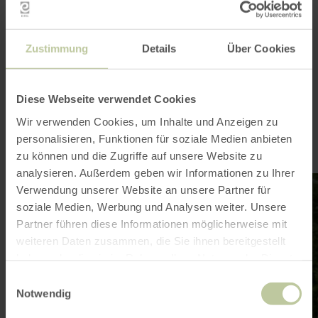
ses hôtes accueillants, Roetgen offre le
mélange parfait entre plaisir de la nature et
détente.
Zustimmung
Details
Über Cookies
Roetgen en bref
Diese Webseite verwendet Cookies
Wir verwenden Cookies, um Inhalte und Anzeigen zu
personalisieren, Funktionen für soziale Medien anbieten
zu können und die Zugriffe auf unsere Website zu
analysieren. Außerdem geben wir Informationen zu Ihrer
en
en
Verwendung unserer Website an unsere Partner für
savoir
sav
plus
plu
soziale Medien, Werbung und Analysen weiter. Unsere
sur
sur
Partner führen diese Informationen möglicherweise mit
:
:
Hébergement
Res
weiteren Daten zusammen, die Sie ihnen bereitgestellt
haben oder die sie im Rahmen Ihrer Nutzung der Dienste
gesammelt haben.
Einwilligungsauswahl
Notwendig