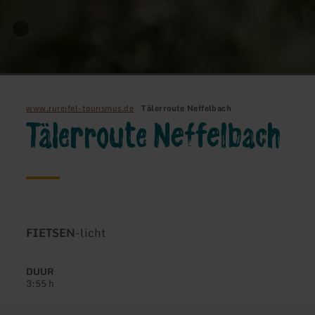
www.rureifel-tourismus.de
Tälerroute Neffelbach
Tälerroute Neffelbach
Soort
Moeilijkheidsgraad:
FIETSEN
-
licht
tour:
DUUR
3:55 h