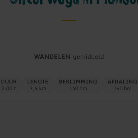
Soort
Moeilijkheidsgraad:
WANDELEN
-
gemiddeld
tour:
DUUR
LENGTE
BEKLIMMING
AFDALING
2:00 h
7,4 km
140 hm
140 hm