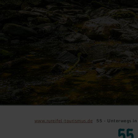
www.rureifel-tourismus.de
55 - Unterwegs i
55 