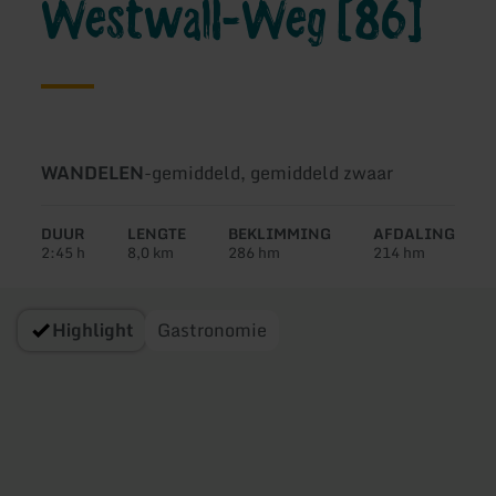
Westwall-Weg [86]
Soort
Moeilijkheidsgraad:
WANDELEN
-
gemiddeld, gemiddeld zwaar
tour:
DUUR
LENGTE
BEKLIMMING
AFDALING
2:45 h
8,0 km
286 hm
214 hm
Highlight
Gastronomie