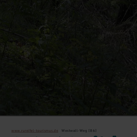
www.rureifel-tourismus.de
Westwall-Weg [86]