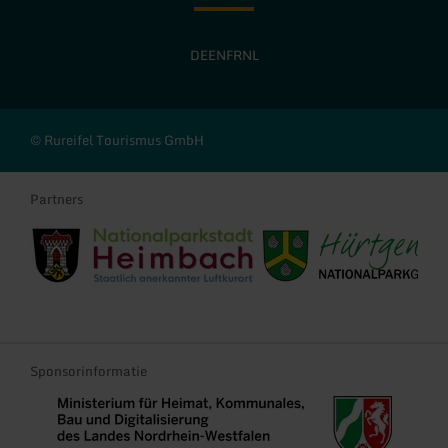
DE
EN
FR
NL
© Rureifel Tourismus GmbH
Partners
Stadt Heimbach
Gemeinde Hürtgenwald
Sponsorinformatie