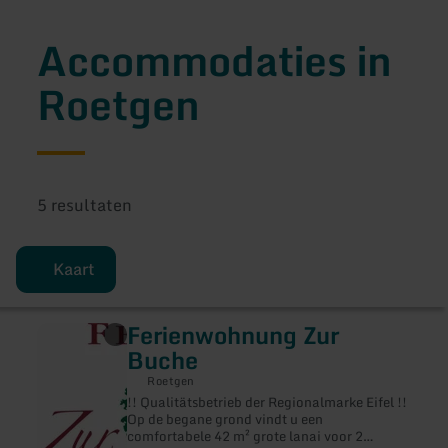
Accommodaties in
Roetgen
5 resultaten
Kaart
Ferienwohnung Zur
meer
informatie
Buche
over:
Ferienwohnung
Roetgen
Zur
!! Qualitätsbetrieb der Regionalmarke Eifel !!
Buche
Op de begane grond vindt u een
comfortabele 42 m² grote lanai voor 2