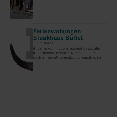
uw dagtochten of naar de nabijgelegen
buurlanden België en Nederland.
Ferienwohungen
meer
informatie
Steakhaus Büffel
over:
Ferienwohungen
Heimbach
Steakhaus
drie nieuw en modern ingerichte vakantie-
Büffel
appartementen voor 2-4 personenbij 5
nachten vervalt de eindschoonmaak kosten