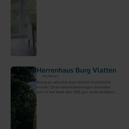
gevoel van welzijn. Verschillende
kamercategorieën & suites.
Herrenhaus Burg Vlatten
meer
informatie
Heimbach
over:
Breng je vakantie door binnen historische
Herrenhaus
muren! Onze vakantiewoningen bevinden
Burg
zich in het meer dan 250 jaar oude landhuis
Vlatten
van Kasteel Vlatten, midden in een prachtig
park met oude bomen, middeleeuwse ruïnes
en vele betoverende hoekjes.De geschiedenis
van het kasteel gaat terug tot in de
Middeleeuwen. Aanvankelijk waren er twee
kastelen in Vlatten: de bovenburcht en de
benedenburcht. Terwijl de onderburcht