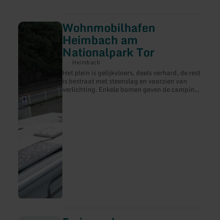
Wohnmobilhafen
meer
informatie
Heimbach am
over:
Nationalpark Tor
Wohnmobilhafen
Heimbach
Heimbach
am
Het plein is gelijkvloers, deels verhard, de rest
Nationalpark
is bestraat met steenslag en voorzien van
Tor
verlichting. Enkele bomen geven de camping
wat sfeer. Standplaatsen voor 19 campers -
ook geschikt voor "grote schepen" (2
plaatsen voor voertuigen tot 11 meter).
meer