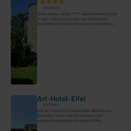
F
over:
Heimbach
Ferienwohnung
Amber
Onze mooie, lichte **** vakantiewoning ligt
in een rustige woonwijk van Heimbach-
Hasenfeld met uitzicht op het zuidwesten.
Het ligt heel dicht bij de Rursee (1 km) in het
hart van het nationale park in de prachtige
noordelijke Eifel. De flat is geschikt voor 2
personen. Ideaal uitgangspunt voor
wandelaars, fietsers en watersporters in het
natuurgebied. Een goed onderhouden
wandelgebied wacht op je.
Art-Hotel-Eifel
meer
informatie
Heimbach
over:
Het Art Hotel Eifel is een klein Bed &amp;
Art-
Breakfast hotel met 10 kamers in de
Hotel-
nationale parkstad Heimbach/Eifel.
Eifel
Persoonlijk klantencontact en goede service
zijn onze zorg. Bel ons of schrijf ons een e-