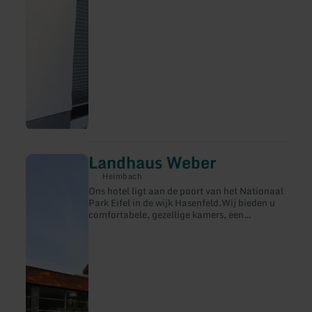
maken. Het uitzicht op de Börde laat u bij
goed weer tot aan Bonn en het Siebengebirge
kijken, maar ook ver over andere open
velden. In directe nabijheid bevindt zich ook
het Rurmeer, dat u ook uitnodigt om te
wandelen. Naast historische
bezienswaardigheden zoals de abdij
Mariawald of de burcht Vogelsang zijn er ook
andere recreatieve activiteiten in de buurt,
zoals een buitenzwembad of een wildpark en
nog veel meer.
Landhaus Weber
meer
informatie
Heimbach
over:
Ons hotel ligt aan de poort van het Nationaal
Landhaus
Park Eifel in de wijk Hasenfeld.Wij bieden u
Weber
comfortabele, gezellige kamers, een
prachtige omgeving, een bekroonde keuken
en, voor uw ontspanning, een sauna en
stoombad, evenals onze serre voor fitness en
ontspanning. Bezoek onze homepage of
neem contact met ons op voor meer
informatie, bijvoorbeeld over
arrangementen.