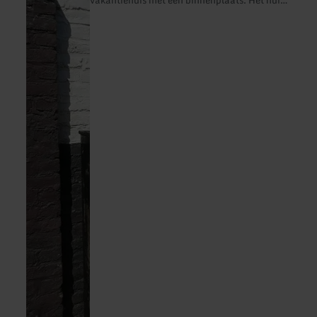
is gebouwd in 1885 en later steeds weer
uitgebreid en verbouwd. Dit heeft een uniek
karakter achtergelaten met veel bijzondere
kenmerken. Vooral op de bovenverdieping
weerspiegelt de lage plafondhoogte van de
tweepersoonskamer de leeftijd van het huis.
Bij de renovatie en het ontwerp van het
vakantiehuis werd speciale aandacht besteed
aan de oude bouwstijl en met liefde
behandeld. We willen erop wijzen dat het
vakantiehuis niet geschikt is voor mensen
met beperkte mobiliteit. Honden op
aanvraag. De toeristenbelasting bedraagt €
0,75 per dag. Deze wordt door ons extra in
rekening gebracht. Roken is niet toegestaan
in het huis. Borg: Wij zijn zo vrij om voor de
verhuur een borg van € 100 te vragen. Als er
geen gebreken zijn, wordt deze binnen een
week na vertrek op je rekening teruggestort.