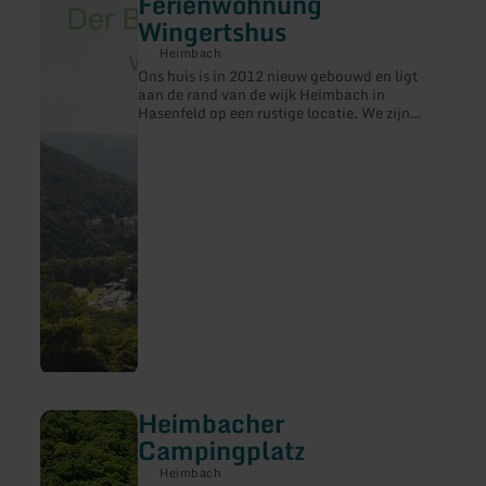
Ferienwohnung
informatie
Wingertshus
over:
Ferienwohnung
Heimbach
Wingertshus
Ons huis is in 2012 nieuw gebouwd en ligt
aan de rand van de wijk Heimbach in
Hasenfeld op een rustige locatie. We zijn
omgeven door bos en toch liggen onze buren
op een steenworp afstand. Veel wandelpaden
beginnen in de directe omgeving. Winkels,
supermarkt, postkantoor en restaurants zijn
binnen een paar minuten te bereiken.
Heimbacher
meer
informatie
Campingplatz
over:
Heimbacher
Heimbach