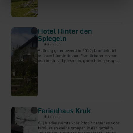
inbegrepen. Veel schitterende wandelpaden
komen hier langs. Ontspannen en tot uzelf
komen kunt u hier in alle rust. Beleef een paar
mooie, stressvrije dagen bij ons in het
Nationaalpark Eifel.
Hotel Hinter den
meer
informatie
Spiegeln
over:
Hotel
Heimbach
Hinter
Volledig gerenoveerd in 2012, familiehotel
den
met een literair thema. Familiekamers voor
Spiegeln
maximaal vijf personen, grote tuin, garage
voor fietsen. Honden welkom. Café met
zelfgemaakt gebak, kleine snacks 's avonds.
Ferienhaus Kruk
meer
informatie
Heimbach
over:
Wij bieden ruimte voor 2 tot 7 personen voor
Ferienhaus
families en kleine groepen in een gezellig
Kruk
vakantiehuis met een binnenplaats. Het huis