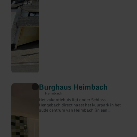
mail. We nemen graag tijd voor je.Übersetzt
mit DeepL. Translate
Burghaus Heimbach
meer
informatie
Heimbach
over:
Het vakantiehuis ligt onder Schloss
Burghaus
Hengebach direct naast het kuurpark in het
Heimbach
oude centrum van Heimbach (in een
speelstraat). Het volledig gerenoveerde
vakwerkhuis uit 1901 staat op rotsen en
metersdikke natuurstenen muren.Het 100
vierkante meter grote huis heeft 6 kamers,
waarvan 2 slaapkamers die geschikt zijn voor