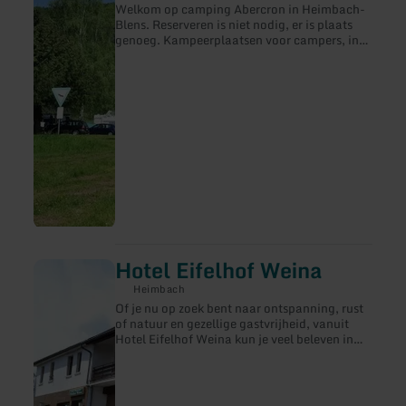
Rurthal
Welkom op camping Abercron in Heimbach-
von
Blens. Reserveren is niet nodig, er is plaats
Abercron
genoeg. Kampeerplaatsen voor campers, in
een natuurlijke omgeving Gratis
internettoegang WLAN Het hele jaar geopend
350 permanente standplaatsen 100
toeristische standplaatsen Verhuur: 2
huurcaravans (mei-oktober)
Openluchtzwembad ter plaatse
(onverwarmd) Kruidenierswinkel Verkoop
van gas Caravanplaatsen (het hele jaar door,
halfjaarlijks/maandelijks) Übersetzt mit
DeepL. Translate.
Hotel Eifelhof Weina
meer
informatie
Heimbach
over:
Of je nu op zoek bent naar ontspanning, rust
Hotel
of natuur en gezellige gastvrijheid, vanuit
Eifelhof
Hotel Eifelhof Weina kun je veel beleven in
Weina
het Nationaal Park Eifel, van wandelen tot
fietsen, cultuur en nog veel meer. Verken
onze schilderachtige regio of maak van Hotel
Eifelhof Weina het begin- en eindpunt van