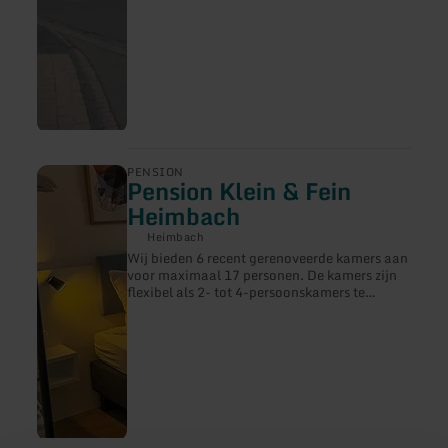
meer
PENSION
Pension Klein & Fein
informatie
over:
Heimbach
Pension
Klein
Heimbach
&amp;
Wij bieden 6 recent gerenoveerde kamers aan
Fein
voor maximaal 17 personen. De kamers zijn
Heimbach
flexibel als 2- tot 4-persoonskamers te
gebruiken en zijn perfect geschikt voor
groepen, pelgrims, wandelaars, fietsers of
verenigingen. Onze accommodatie bevindt
zich aan de poort van het nationale park in
het stadscentrum van Heimbach.&nbsp;