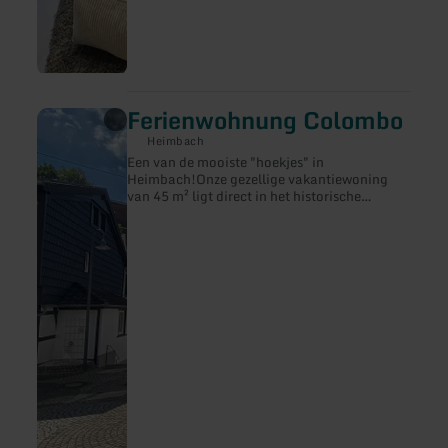
Ferienwohnung Colombo
meer
informatie
Heimbach
over:
Een van de mooiste "hoekjes" in
Ferienwohnung
Heimbach!Onze gezellige vakantiewoning
Colombo
van 45 m² ligt direct in het historische
stadscentrum van de nationaalparkstad
Heimbach.Van hieruit bereikt u in minder
dan 5 minuten de bedevaartskerk St.
Clemens,het kasteel met daarachter het
kuurpark, de kunstacademie en de winkels en
restaurants in het stadscentrum. De stad is
omgeven door bossen en de vele paden langs
de Rur, rond de Rursee en natuurlijk door de
bossen nodigen uit tot verschillende
wandelingen of ontspannende wandelingen.
Het appartement is onlangs gerenoveerd en
van alle gemakken voorzien. In de
woonkamer staan een hoekbank en een
fauteuil om gezellig samen te zijn, te lezen of