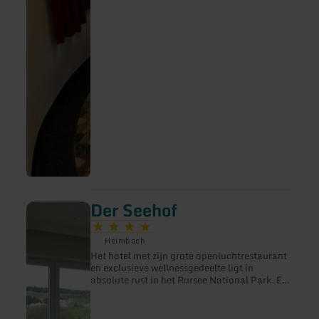
Der Seehof
meer
informatie
over:
Heimbach
Der
Seehof
Het hotel met zijn grote openluchtrestaurant
en exclusieve wellnessgedeelte ligt in
absolute rust in het Rursee National Park. Er
is speciale nadruk gelegd op natuurlijke
bouwmaterialen en een harmonieus kleur-,
licht- en kunstconcept voor een tastbaar