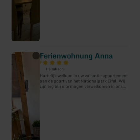
Ferienwohnung Anna
meer
informatie
F
over:
Heimbach
Ferienwohnung
Anna
Hartelijk welkom in uw vakantie appartement
aan de poort van het Nationalpark Eifel! Wij
zijn erg blij u te mogen verwelkomen in ons
familiebedrijf – midden in de natuur, vlakbij
het schilderachtige Rursee. Het pas
gerenoveerde appartement van 80 m² is
modern uitgerust en laat niets te wensen over
– van de volledig uitgeruste keuken tot de
gezellige woonkamer. De indeling van het
appartement is indrukwekkend. Naast een
gezellige woonkamer heeft u 2 slaapkamers,
een keuken, hal, badkamer en een balkon met
uitzicht op de natuur tot uw beschikking. Als