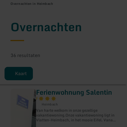
Overnachten in Heimbach
Overnachten
36 resultaten
Kaart
Ferienwohnung Salentin
meer
informatie
F
over:
Heimbach
Ferienwohnung
Salentin
Van harte welkom in onze gezellige
vakantiewoning.Onze vakantiewoning ligt in
Vlatten-Heimbach, in het mooie Eifel. Vanaf
hier kunt u wandelen, maar ook fietstochten