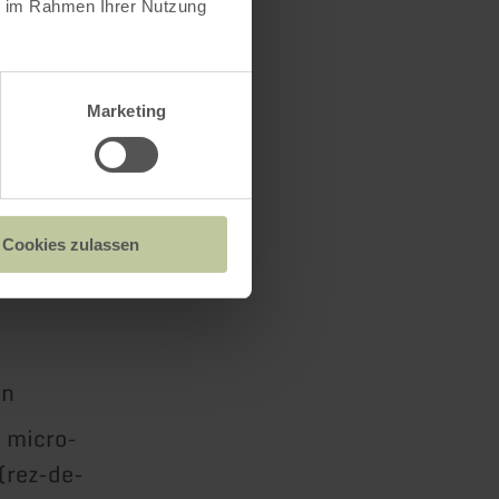
ie im Rahmen Ihrer Nutzung
 trouvent
Marketing
Cookies zulassen
à bois et
on
, micro-
 (rez-de-