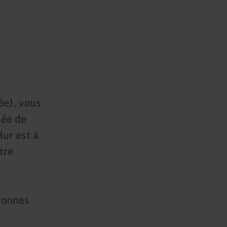
ée), vous
sée de
Rur est à
tre
sonnes