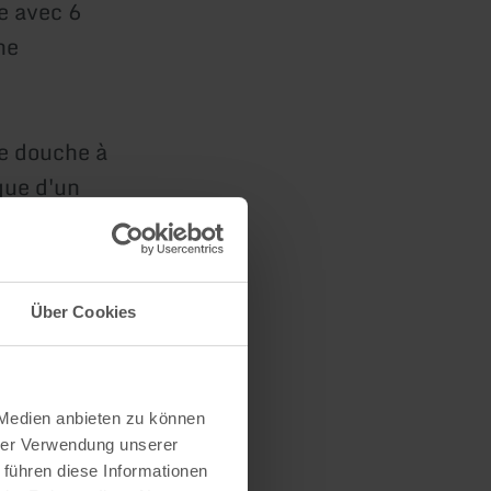
e avec 6
ne
ne douche à
 que d'un
Über Cookies
es en plein
 Medien anbieten zu können
es
hrer Verwendung unserer
 führen diese Informationen