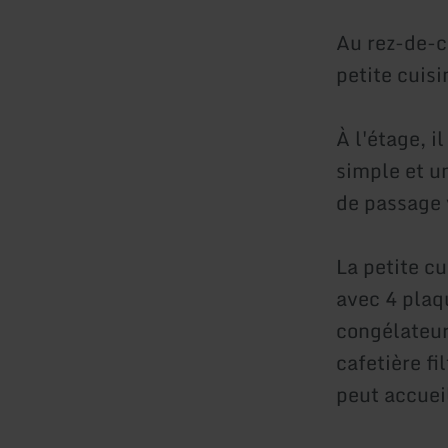
Au rez-de-c
petite cuisi
À l'étage, 
simple et u
de passage v
La petite cu
avec 4 plaq
congélateur,
cafetière fi
peut accueil