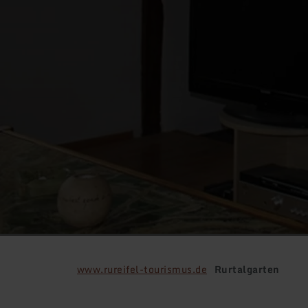
www.rureifel-tourismus.de
Rurtalgarten