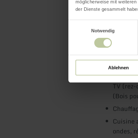
möglicherweise mit weiteren
der Dienste gesammelt habe
L'église, u
juste de l'a
Einwilligungsauswahl
Notwendig
Équi
Ablehnen
Salon/sa
TV (rez-
(Bois po
Chauffag
Cuisine 
ondes, r