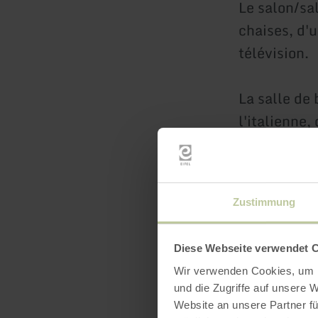
Le salon/sa
chaises, d'u
télévision.
La salle de
l'italienne,
WC.
Grand jardin
Zustimmung
partielleme
air. Un gril
Diese Webseite verwendet 
Wir verwenden Cookies, um I
Deux places
und die Zugriffe auf unsere 
gratuitement
Website an unsere Partner fü