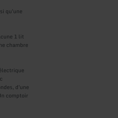
si qu'une
cune 1 lit
 une chambre
 électrique
ec
ondes, d'une
 Un comptoir