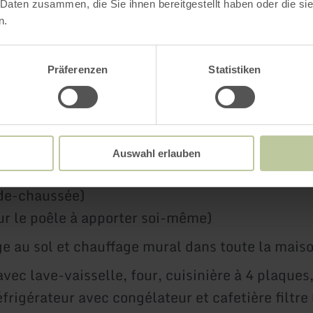
 Daten zusammen, die Sie ihnen bereitgestellt haben oder die s
n.
n monument et un terrain de jeu pour enfants se
utre côté de la rue.
Präferenzen
Statistiken
pements
Auswahl erlauben
lle à manger avec grande table à manger, poêle 
de-chaussée)
ur le poêle à apporter soi-même)
e au sol et chauffage mural dans toute la mais
avec lave-vaisselle, four, cuisinière à 4 plaques
éfrigérateur avec congélateur et cafetière filtre