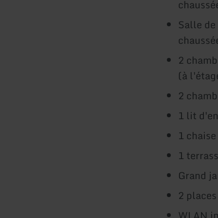
chaussé
Salle de
chaussé
2 chambr
(à l'étag
2 chambr
1 lit d'e
1 chaise
1 terrass
Grand ja
2 places
WLAN inc