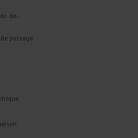
rez-de-
 de passage
ctrique
maison