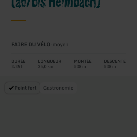
(ab/bis Heimbach)
Type
Difficulté:
FAIRE DU VÉLO
-
moyen
de
circuit:
DURÉE
LONGUEUR
MONTÉE
DESCENTE
3:35 h
35,0 km
538 m
538 m
Point fort
Gastronomie