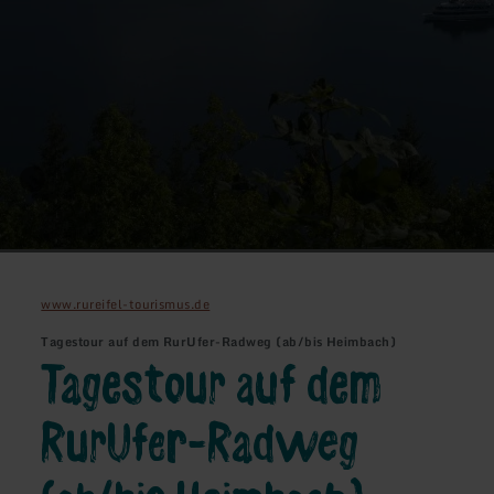
www.rureifel-tourismus.de
Tagestour auf dem RurUfer-Radweg (ab/bis Heimbach)
Tagestour auf dem
RurUfer-Radweg