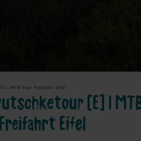
] | MTB-Tour Freifahrt Eifel
utschketour [E] | MT
Freifahrt Eifel