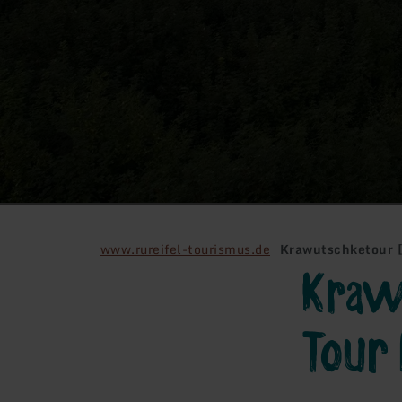
www.rureifel-tourismus.de
Krawutschketour [E
Kraw
Tour 