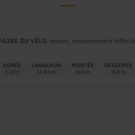
Type
Difficulté:
FAIRE DU VÉLO
-
moyen, moyennement difficil
de
circuit:
DURÉE
LONGUEUR
MONTÉE
DESCENTE
2:10 h
14,8 km
345 m
345 m