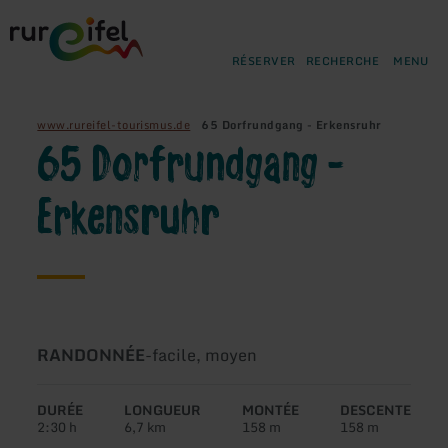
Retour
Aller au contenu principal
Aller à la recherche
Aller à la navigation principa
Aller au pied de page
à
la
RÉSERVER
RECHERCHE
MENU
page
d'accueil
www.rureifel-tourismus.de
65 Dorfrundgang - Erkensruhr
65 Dorfrundgang -
Erkensruhr
Type
Difficulté:
RANDONNÉE
-
facile, moyen
de
circuit:
DURÉE
LONGUEUR
MONTÉE
DESCENTE
2:30 h
6,7 km
158 m
158 m