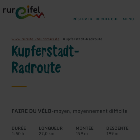
Retour
Aller au contenu principal
Aller à la recherche
Aller à la navigation principa
Aller au pied de page
à
la
RÉSERVER
RECHERCHE
MENU
page
d'accueil
www.rureifel-tourismus.de
Kupferstadt-Radroute
Kupferstadt-
Radroute
Type
Difficulté:
FAIRE DU VÉLO
-
moyen, moyennement difficile
de
circuit:
DURÉE
LONGUEUR
MONTÉE
DESCENTE
1:50 h
27,0 km
199 m
199 m