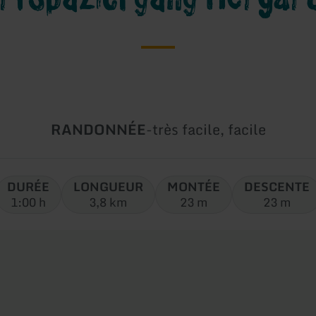
Type
Difficulté:
RANDONNÉE
-
très facile, facile
de
circuit:
DURÉE
LONGUEUR
MONTÉE
DESCENTE
1:00 h
3,8 km
23 m
23 m