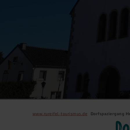
www.rureifel-tourismus.de
Dorfspaziergang H
Do