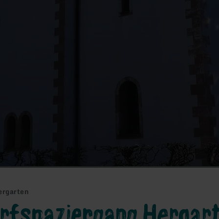
ergarten
rfspaziergang Hergar