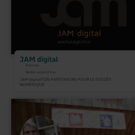
digital
JAM digital
Kreuzau
fermé aujourd'hui
JAM digitalTON PARTENAIRE POUR LE SUCCÈS
NUMÉRIQUE
en
savoir
plus
sur
:
BABALU
Ronig