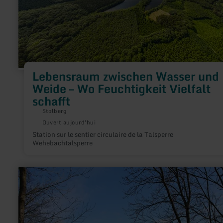
Vielfalt
schafft
Lebensraum zwischen Wasser und
Weide – Wo Feuchtigkeit Vielfalt
schafft
Stolberg
Ouvert aujourd'hui
Station sur le sentier circulaire de la Talsperre
Wehebachtalsperre
en
savoir
plus
sur
:
Wanderparkplatz
Jugendherberge