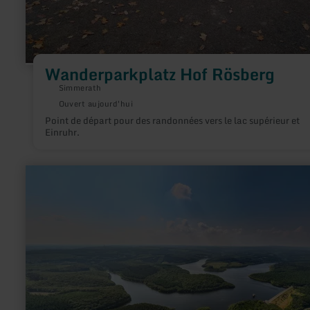
Wanderparkplatz Hof Rösberg
Simmerath
Ouvert aujourd'hui
Point de départ pour des randonnées vers le lac supérieur et
Einruhr.
en
savoir
plus
sur
:
Lebensraum
zwischen
Wasser
und
Weide
–
Wo
Feuchtigkeit