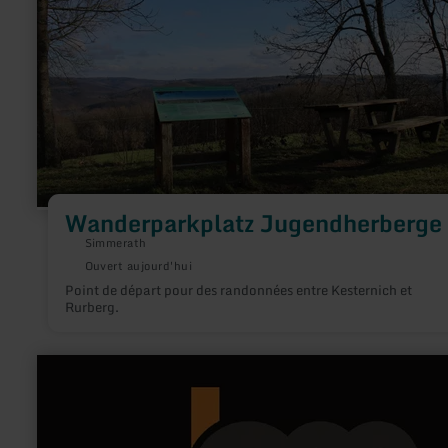
Wanderparkplatz Jugendherberge
Simmerath
Ouvert aujourd'hui
Point de départ pour des randonnées entre Kesternich et
Rurberg.
en
savoir
plus
sur
:
JAM