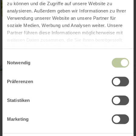
zu können und die Zugriffe auf unsere Website zu
analysieren. Außerdem geben wir Informationen zu Ihrer
Verwendung unserer Website an unsere Partner für
soziale Medien, Werbung und Analysen weiter. Unsere
Contact
Partner führen diese Informationen möglicherweise mit
weiteren Daten zusammen, die Sie ihnen bereitgestellt
haben oder die sie im Rahmen Ihrer Nutzung der Dienste
gesammelt haben.
Einwilligungsauswahl
Notwendig
Familienrunde Vicht
52224 Stolberg
Präferenzen
Site web
Planifier votre arrivée
Afficher sur la carte
Statistiken
Marketing