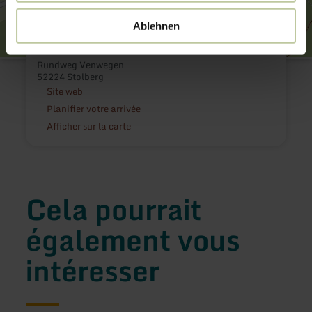
Ablehnen
Rundweg Venwegen
52224 Stolberg
Site web
Planifier votre arrivée
Afficher sur la carte
Cela pourrait
également vous
intéresser