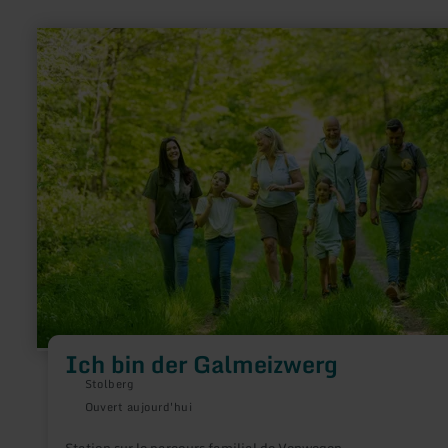
en
savoir
plus
sur
:
Ich
bin
der
Galmeizwerg
Ich bin der Galmeizwerg
Stolberg
Ouvert aujourd'hui