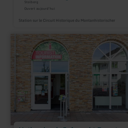
Stolberg
Ouvert aujourd'hui
Station sur le Circuit Historique du Montanhistorischer
en
savoir
plus
sur
:
Nationalpark-
Infopunkt
Resort
Eifeler
Tor