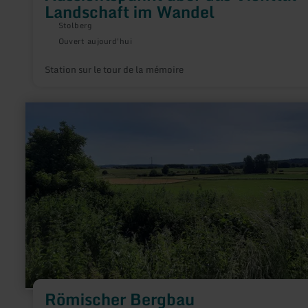
Landschaft im Wandel
Stolberg
Ouvert aujourd'hui
Station sur le tour de la mémoire
en
savoir
plus
sur
:
Römischer
Bergbau
Römischer Bergbau