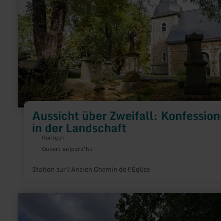
Zweifall:
Konfessionen
in
der
Landschaft
Aussicht über Zweifall: Konfessio
in der Landschaft
Roetgen
Ouvert aujourd'hui
Station sur l'Ancien Chemin de l'Église
en
savoir
plus
sur