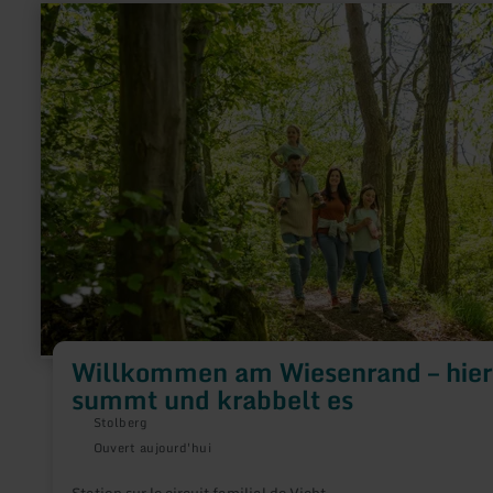
en
savoir
plus
sur
:
Willkommen
am
Wiesenrand
–
hier
summt
und
krabbelt
es
Willkommen am Wiesenrand – hier
summt und krabbelt es
Stolberg
Ouvert aujourd'hui