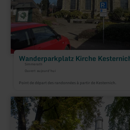
Wanderparkplatz Kirche Kesternic
Simmerath
Ouvert aujourd'hui
Point de départ des randonnées à partir de Kesternich.
en
savoir
plus
sur
:
Aussicht
über