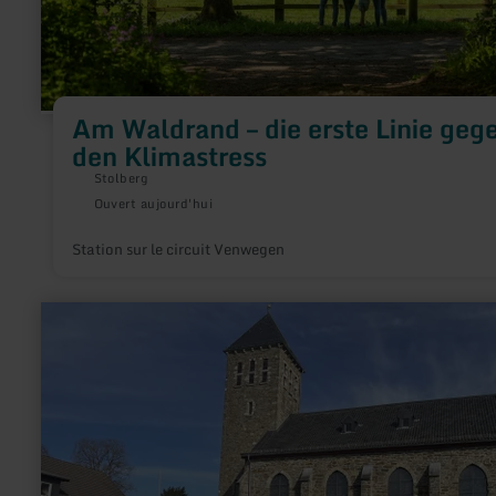
Am Waldrand – die erste Linie geg
den Klimastress
Stolberg
Ouvert aujourd'hui
Station sur le circuit Venwegen
en
savoir
plus
sur
:
Wanderparkplatz
Kirche
Kesternich