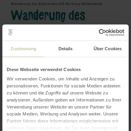
Wanderung des Eifelvereins OG Rurberg-Woffelsbach
Wanderung des
Eifelvereins OG
Rurberg-Woffelsbach
Zustimmung
Details
Über Cookies
Diese Webseite verwendet Cookies
Wir verwenden Cookies, um Inhalte und Anzeigen zu
05/12/2026
personalisieren, Funktionen für soziale Medien anbieten
14:00
zu können und die Zugriffe auf unsere Website zu
analysieren. Außerdem geben wir Informationen zu Ihrer
Verwendung unserer Website an unsere Partner für
Randonnée gourmande avec le Verein Eifel
soziale Medien, Werbung und Analysen weiter. Unsere
Rurberg-Woffelsbach
Partner führen diese Informationen möglicherweise mit
weiteren Daten zusammen, die Sie ihnen bereitgestellt