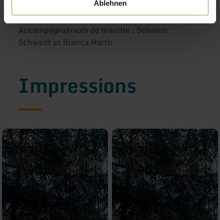
Ablehnen
Accompagnatrices de marche : Scharon
Schwedt et Bianca Harth
Impressions