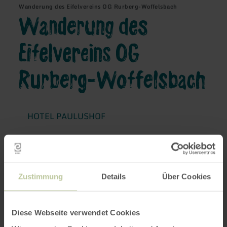
Wanderung des Eifelvereins OG Rurberg-Woffelsbach
Wanderung des
Eifelvereins OG
Rurberg-Woffelsbach
HOTEL PAULUSHOF
12/12/2026
Zustimmung
Details
Über Cookies
14:00
Diese Webseite verwendet Cookies
Randonnée gourmande avec le Verein Eifel