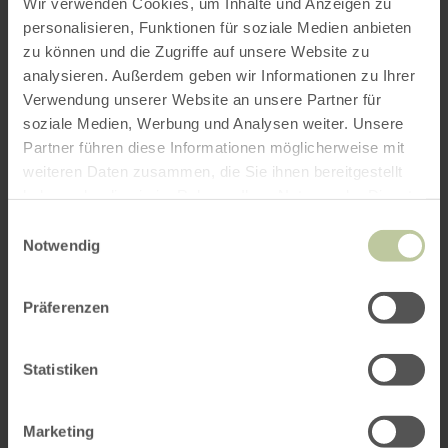
Wir verwenden Cookies, um Inhalte und Anzeigen zu
Rurberg-Woffelsbach
personalisieren, Funktionen für soziale Medien anbieten
zu können und die Zugriffe auf unsere Website zu
analysieren. Außerdem geben wir Informationen zu Ihrer
Verwendung unserer Website an unsere Partner für
Randonnée de clôture de l'année
soziale Medien, Werbung und Analysen weiter. Unsere
Partner führen diese Informationen möglicherweise mit
Pour clore l'année de randonnée, nous vous
weiteren Daten zusammen, die Sie ihnen bereitgestellt
invitons à une nouvelle randonnée.
haben oder die sie im Rahmen Ihrer Nutzung der Dienste
Ensuite, nous nous retrouverons vers 17h00
gesammelt haben.
Einwilligungsauswahl
avec les
non-randonneurs
pour un moment
Notwendig
convivial et un dîner commun.
Rendez-vous :
14h00, P Hotel Paulushof
Präferenzen
environ
8
km
Guide de randonnée : Klaus Mann
Statistiken
Une sélection de plats sera disponible
prochainement.
Marketing