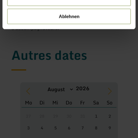
l'inscription : Nom de famille, lieu de résidence,
adresse e-mail, numéro de téléphone, âge et
Ablehnen
nombre d'enfants participants ainsi que nombre
d'accompagnateurs.
Autres dates
Mo
Di
Mi
Do
Fr
Sa
So
27
28
29
30
31
1
2
3
4
5
6
7
8
9