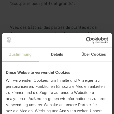
"Sculpture pour petits et grands".
Avec des bâtons, des parties de plantes et de
l'écorce, on peut créer des choses formidables,
par exemple des bâtons de randonnée, des flûtes
et des bateaux. Seuls un couteau bien aiguisé et
un peu de courage sont nécessaires !
Zustimmung
Details
Über Cookies
Pendant les vacances d'été, la commune de
Simmerath organise à nouveau les célèbres
Diese Webseite verwendet Cookies
journées de découverte de la forêt pour les
Wir verwenden Cookies, um Inhalte und Anzeigen zu
enfants et les jeunes. Qu'il s'agisse de la forêt la
personalisieren, Funktionen für soziale Medien anbieten
nuit, des animaux de la forêt ou des plantes
zu können und die Zugriffe auf unsere Website zu
comestibles, il y a beaucoup de choses
analysieren. Außerdem geben wir Informationen zu Ihrer
passionnantes à explorer pour les jeunes
Verwendung unserer Website an unsere Partner für
explorateurs et ceux qui le sont restés.
soziale Medien, Werbung und Analysen weiter. Unsere