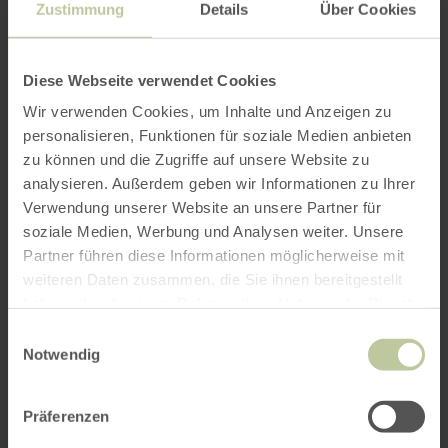
Stolberger
Zustimmung
Details
Über Cookies
Museumsnacht
Diese Webseite verwendet Cookies
Wir verwenden Cookies, um Inhalte und Anzeigen zu
personalisieren, Funktionen für soziale Medien anbieten
zu können und die Zugriffe auf unsere Website zu
analysieren. Außerdem geben wir Informationen zu Ihrer
07/11/2026
Verwendung unserer Website an unsere Partner für
18:00
soziale Medien, Werbung und Analysen weiter. Unsere
Partner führen diese Informationen möglicherweise mit
weiteren Daten zusammen, die Sie ihnen bereitgestellt
Owls de nuit, attention !
haben oder die sie im Rahmen Ihrer Nutzung der Dienste
gesammelt haben.
Einwilligungsauswahl
Notwendig
RÉSERVEZ LA DATE
Präferenzen
Amateurs de culture, soyez attentifs ! Chaque