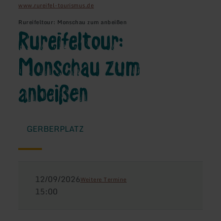
www.rureifel-tourismus.de
Rureifeltour: Monschau zum anbeißen
Rureifeltour:
Monschau zum
anbeißen
GERBERPLATZ
12/09/2026
Weitere Termine
15:00