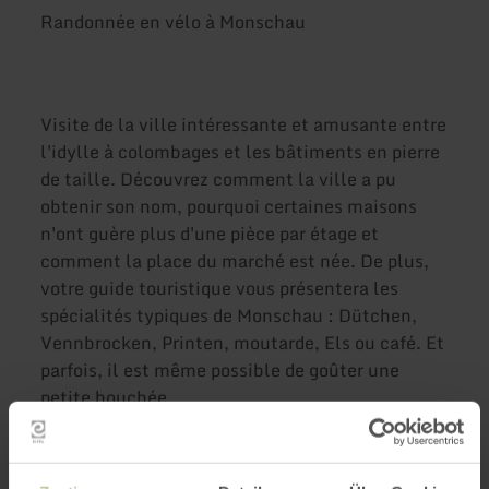
Randonnée en vélo à Monschau
Visite de la ville intéressante et amusante entre
l'idylle à colombages et les bâtiments en pierre
de taille. Découvrez comment la ville a pu
obtenir son nom, pourquoi certaines maisons
n'ont guère plus d'une pièce par étage et
comment la place du marché est née. De plus,
votre guide touristique vous présentera les
spécialités typiques de Monschau : Dütchen,
Vennbrocken, Printen, moutarde, Els ou café. Et
parfois, il est même possible de goûter une
petite bouchée…
Vous pouvez acheter des billets ici