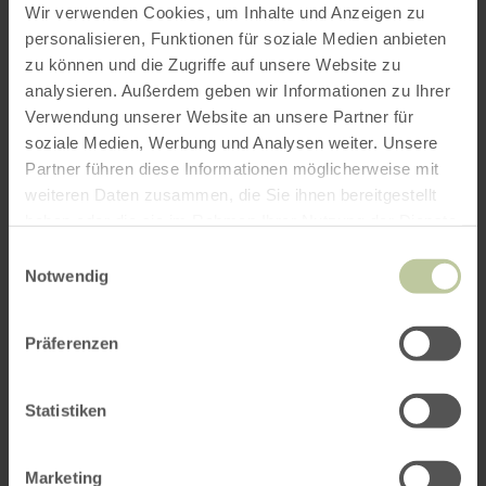
Nous demandons aux groupes de plus de 10
Wir verwenden Cookies, um Inhalte und Anzeigen zu
personnes de se signaler à l'avance au
personalisieren, Funktionen für soziale Medien anbieten
02444/9510-0.
zu können und die Zugriffe auf unsere Website zu
analysieren. Außerdem geben wir Informationen zu Ihrer
Heure : 14h00 (mercredis)
Verwendung unserer Website an unsere Partner für
soziale Medien, Werbung und Analysen weiter. Unsere
Durée : 3 heures
Partner führen diese Informationen möglicherweise mit
Coût : gratuit
weiteren Daten zusammen, die Sie ihnen bereitgestellt
Lieu : Parking de l'abbaye de Mariawald, à la
haben oder die sie im Rahmen Ihrer Nutzung der Dienste
L249 près de Heimbach
gesammelt haben.
Einwilligungsauswahl
Notwendig
Tél Info : 02444. 9510-0
E-mail :
info@nationalpark-eifel.de
Präferenzen
Impressions
Statistiken
Marketing