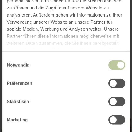
personalisieren, Funktionen für soziale Medien anbieten
zu können und die Zugriffe auf unsere Website zu
Coûts : payants
analysieren. Außerdem geben wir Informationen zu Ihrer
Durée : 2 heures
Verwendung unserer Website an unsere Partner für
Lieu de rendez-vous : embarcadère d'Einruhr
soziale Medien, Werbung und Analysen weiter. Unsere
(Am Obersee)
Partner führen diese Informationen möglicherweise mit
Lieu : 52152 Simmerath
weiteren Daten zusammen, die Sie ihnen bereitgestellt
haben oder die sie im Rahmen Ihrer Nutzung der Dienste
Chaque 3e lundi des mois d'avril à octobre
gesammelt haben.
Einwilligungsauswahl
inclus
Notwendig
Präferenzen
Impressions
Statistiken
Marketing