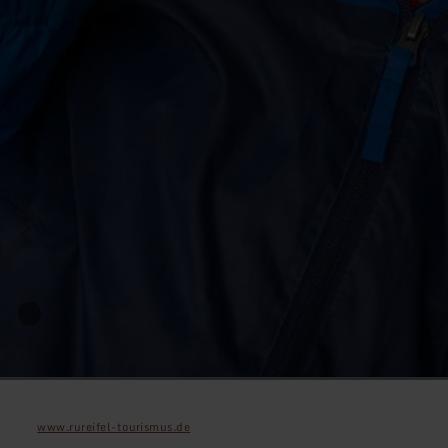
www.rureifel-tourismus.de