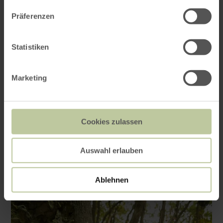
eifel.de/familientag
Präferenzen
Heure : 11.00 heures ou 14.00 heures.
Statistiken
Coût : gratuit Lieu : Heimbach, Nationalpark-
Tor Höfen, Hauptstr. 72 Tél.
Marketing
d'information : 02444. 9510-0 E-Mail :
info@nationalpark-eifel.de
Cookies zulassen
Impressions
Auswahl erlauben
Ablehnen