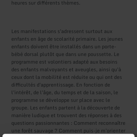
heures sur différents thèmes.
Les manifestations s'adressent surtout aux
enfants en âge de scolarité primaire. Les jeunes
enfants doivent être installés dans un porte-
bébé dorsal plutôt que dans une poussette. Le
programme est volontiers adapté aux besoins
des enfants malvoyants et aveugles, ainsi qu'à
ceux dont la mobilité est réduite ou qui ont des
difficultés d'apprentissage. En fonction de
l'intérêt, de l'âge, du temps et de la saison, le
programme se développe sur place avec le
groupe. Les enfants partent à la découverte de
manière ludique et trouvent des réponses à des
questions passionnantes : Comment reconnaître
une forêt sauvage ? Comment puis-je m'orienter