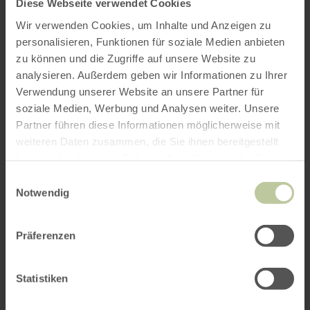
toute particulière !
Diese Webseite verwendet Cookies
Wir verwenden Cookies, um Inhalte und Anzeigen zu
- Longueur : 10 km (randonnée circulaire)
personalisieren, Funktionen für soziale Medien anbieten
- Durée : environ 3,5 heures
zu können und die Zugriffe auf unsere Website zu
- Difficulté : Moyenne
analysieren. Außerdem geben wir Informationen zu Ihrer
- Prix : 10 EUR par personne
Verwendung unserer Website an unsere Partner für
- Début : 2:00 p.m.
soziale Medien, Werbung und Analysen weiter. Unsere
- Point de rencontre : Parking à Hausen
Partner führen diese Informationen möglicherweise mit
près du grill-hütte (rue Am Müllenberg).
weiteren Daten zusammen, die Sie ihnen bereitgestellt
haben oder die sie im Rahmen Ihrer Nutzung der Dienste
gesammelt haben.
Le nombre de participants est limité. Une
Einwilligungsauswahl
inscription préalable est requise.
Notwendig
Pour plus d'informations et pour vous inscrire,
Präferenzen
veuillez consulter
https://www.eifel-
heimisch.de/wandern.php
Statistiken