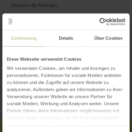
citoyens de Roetgen
Les billets sont disponibles aux points de vente
habituels
ainsi que par la hotline Tel.: +49651
Zustimmung
Details
Über Cookies
9790777 ou en ligne sur
www.ticket-
regional.de/roetgen
Diese Webseite verwendet Cookies
Wir verwenden Cookies, um Inhalte und Anzeigen zu
personalisieren, Funktionen für soziale Medien anbieten
zu können und die Zugriffe auf unsere Website zu
Impressions
analysieren. Außerdem geben wir Informationen zu Ihrer
Verwendung unserer Website an unsere Partner für
soziale Medien, Werbung und Analysen weiter. Unsere
Partner führen diese Informationen möglicherweise mit
weiteren Daten zusammen, die Sie ihnen bereitgestellt
haben oder die sie im Rahmen Ihrer Nutzung der Dienste
gesammelt haben.