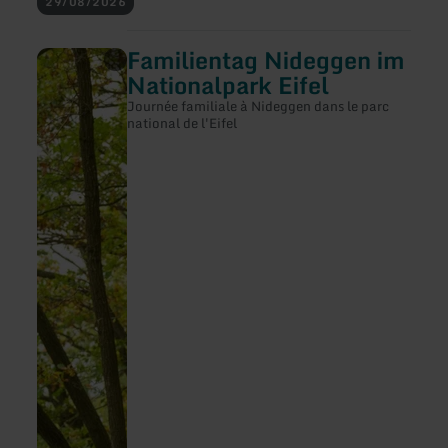
29/08/2026
Nideggen
e.V.
Familientag Nideggen im
en
savoir
Nationalpark Eifel
plus
sur
Journée familiale à Nideggen dans le parc
:
national de l'Eifel
Familientag
Nideggen
im
Nationalpark
Eifel