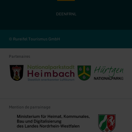
DE
EN
FR
NL
© Rureifel Tourismus GmbH
Partenaires
Stadt Heimbach
Gemeinde Hürtgenwald
Mention de parrainage