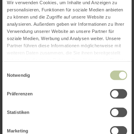
Abend-Beobachtung
Wir verwenden Cookies, um Inhalte und Anzeigen zu
plus
sur
personalisieren, Funktionen für soziale Medien anbieten
Nideggen
:
Randonnée Rureifel à Nideggen-Schmidt
zu können und die Zugriffe auf unsere Website zu
Rureifeltour:
Biber
analysieren. Außerdem geben wir Informationen zu Ihrer
Abend-
Verwendung unserer Website an unsere Partner für
Beobachtung
soziale Medien, Werbung und Analysen weiter. Unsere
Partner führen diese Informationen möglicherweise mit
weiteren Daten zusammen, die Sie ihnen bereitgestellt
haben oder die sie im Rahmen Ihrer Nutzung der Dienste
gesammelt haben.
Einwilligungsauswahl
Notwendig
Präferenzen
14/08/2026
-
23/10/2026
Statistiken
HerbstFest
en
savoir
Nideggen
Marketing
plus