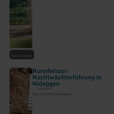
03/10/2026
Rureifeltour:
en
savoir
Nachtwächterführung in
plus
Nideggen
sur
:
Nideggen
Rureifeltour:
Tour Rureifel à Nideggen
Nachtwächterführung
in
Nideggen