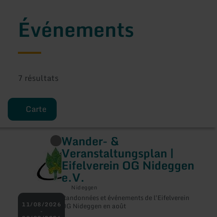
Événements
7 résultats
Carte
Wander- &
en
savoir
Veranstaltungsplan |
plus
Eifelverein OG Nideggen
sur
:
e.V.
Wander-
&amp;
Nideggen
Veranstaltungsplan
Randonnées et événements de l'Eifelverein
|
11/08/2026
OG Nideggen en août
Eifelverein
-
OG