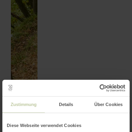
13/08/2026
Zustimmung
Details
Über Cookies
-
27/10/2026
Diese Webseite verwendet Cookies
Rureifeltour: Biber
en
savoir