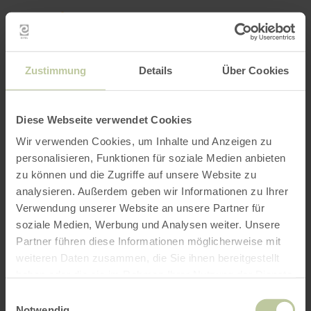
Retour
Aller au contenu principal
Aller à la recherche
Aller à la navigation principa
Aller au pied de page
à
la
RÉSERVER
RECHERCHE
MENU
page
d'accueil
L'offre de loisirs listée ci-dessous a été publiée
Zustimmung
Details
Über Cookies
par le prestataire RurseeZeit sur la plateforme
de réservation Regiondo. Le prestataire
RurseeZeit est seul responsable du contenu.
Diese Webseite verwendet Cookies
Wir verwenden Cookies, um Inhalte und Anzeigen zu
personalisieren, Funktionen für soziale Medien anbieten
zu können und die Zugriffe auf unsere Website zu
analysieren. Außerdem geben wir Informationen zu Ihrer
Verwendung unserer Website an unsere Partner für
soziale Medien, Werbung und Analysen weiter. Unsere
Partner führen diese Informationen möglicherweise mit
weiteren Daten zusammen, die Sie ihnen bereitgestellt
haben oder die sie im Rahmen Ihrer Nutzung der Dienste
gesammelt haben.
Einwilligungsauswahl
Notwendig