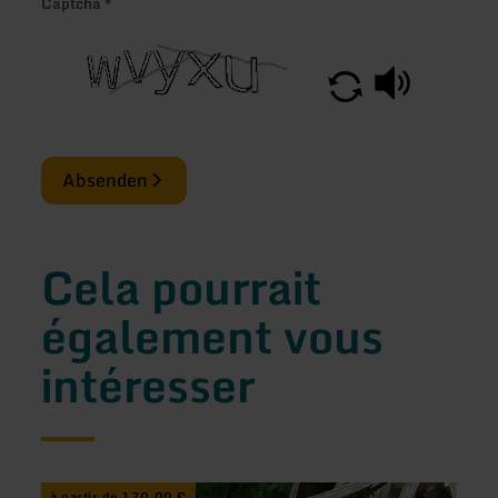
Captcha
*
Absenden
Cela pourrait
également vous
intéresser
en
en
à partir de 170,00 €
à pa