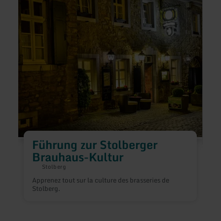
plus
plus
sur
sur
:
:
Führung
Wand
zur
durch
Stolberger
das
Brauhaus-
Hohe
Kultur
Venn
Führung zur Stolberger
Brauhaus-Kultur
Stolberg
Apprenez tout sur la culture des brasseries de
P
Stolberg.
r
n