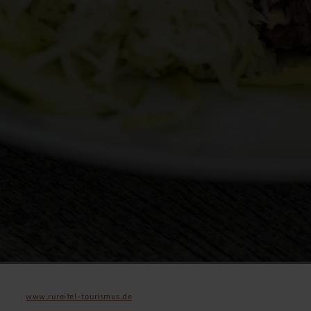
www.rureifel-tourismus.de