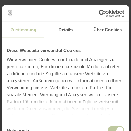
Retour
Aller au contenu principal
Aller à la recherche
Aller à la navigation principa
Aller au pied de page
à
la
RÉSERVER
RECHERCHE
MENU
page
d'accueil
L'offre de loisirs listée ci-dessous a été publiée
Zustimmung
Details
Über Cookies
par le prestataire eifelRAD sur la plateforme de
réservation Regiondo. Le prestataire eifelRAD
est seul responsable du contenu.
Diese Webseite verwendet Cookies
Wir verwenden Cookies, um Inhalte und Anzeigen zu
personalisieren, Funktionen für soziale Medien anbieten
zu können und die Zugriffe auf unsere Website zu
analysieren. Außerdem geben wir Informationen zu Ihrer
Verwendung unserer Website an unsere Partner für
soziale Medien, Werbung und Analysen weiter. Unsere
Partner führen diese Informationen möglicherweise mit
weiteren Daten zusammen, die Sie ihnen bereitgestellt
haben oder die sie im Rahmen Ihrer Nutzung der Dienste
gesammelt haben.
Einwilligungsauswahl
Notwendig