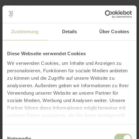
Retour
Aller au contenu principal
Aller à la recherche
Aller à la navigation principa
Aller au pied de page
à
la
RÉSERVER
RECHERCHE
MENU
page
d'accueil
L'offre de loisirs listée ci-dessous a été publiée
Zustimmung
Details
Über Cookies
par le prestataire RurseeZeit sur la plateforme
de réservation Regiondo. Le prestataire
RurseeZeit est seul responsable du contenu.
Diese Webseite verwendet Cookies
Wir verwenden Cookies, um Inhalte und Anzeigen zu
personalisieren, Funktionen für soziale Medien anbieten
zu können und die Zugriffe auf unsere Website zu
analysieren. Außerdem geben wir Informationen zu Ihrer
Verwendung unserer Website an unsere Partner für
soziale Medien, Werbung und Analysen weiter. Unsere
Partner führen diese Informationen möglicherweise mit
weiteren Daten zusammen, die Sie ihnen bereitgestellt
haben oder die sie im Rahmen Ihrer Nutzung der Dienste
gesammelt haben.
Einwilligungsauswahl
Notwendig