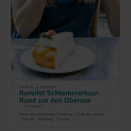
OFFRE À LA JOURNÉE
Rureifel Schlemmertour:
Rund um den Obersee
A
h
Simmerath
M
Menu de randonnée, distance : 11,8 km, circuit
: Einruhr - Rurberg - Einruhr