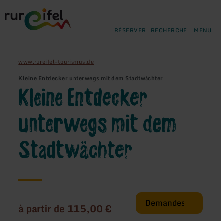
Retour
Aller au contenu principal
Aller à la recherche
Aller à la navigation principa
Aller au pied de page
à
la
RÉSERVER
RECHERCHE
MENU
page
d'accueil
www.rureifel-tourismus.de
Kleine Entdecker unterwegs mit dem Stadtwächter
Kleine Entdecker
unterwegs mit dem
Stadtwächter
Demandes
à partir de 115,00 €