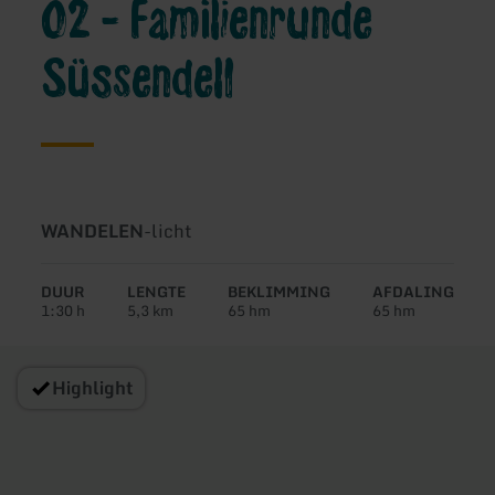
02 - Familienrunde
Süssendell
Soort
Moeilijkheidsgraad:
WANDELEN
-
licht
tour:
DUUR
LENGTE
BEKLIMMING
AFDALING
1:30 h
5,3 km
65 hm
65 hm
Highlight