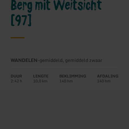
Berg mit Weitsicht
[97]
Soort
Moeilijkheidsgraad:
WANDELEN
-
gemiddeld, gemiddeld zwaar
tour:
DUUR
LENGTE
BEKLIMMING
AFDALING
2:42 h
10,0 km
140 hm
140 hm