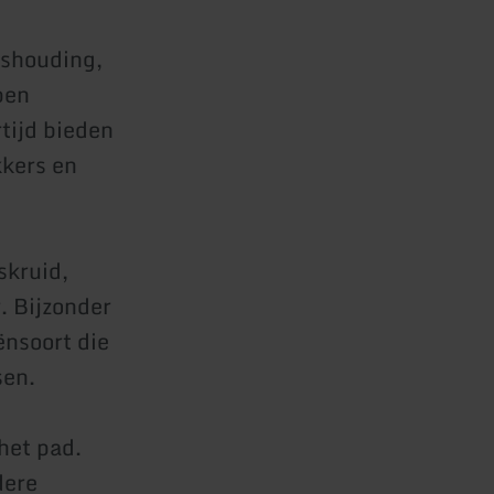
ishouding,
pen
tijd bieden
kkers en
skruid,
. Bijzonder
ënsoort die
sen.
het pad.
dere