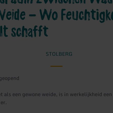
Weide – Wo Feuchtigk
alt schafft
STOLBERG
geopend
et als een gewone weide, is in werkelijkheid een
er.