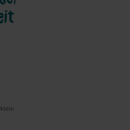
eit
 klein