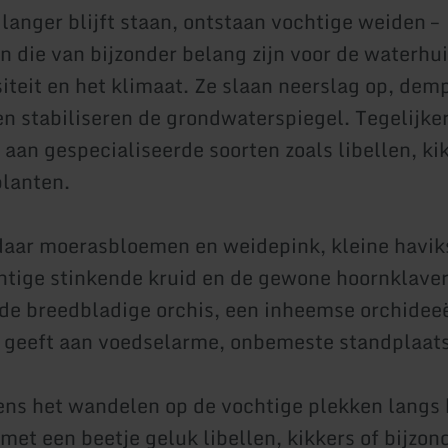
langer blijft staan, ontstaan vochtige weiden –
n die van bijzonder belang zijn voor de waterhu
siteit en het klimaat. Ze slaan neerslag op, dem
n stabiliseren de grondwaterspiegel. Tegelijker
 aan gespecialiseerde soorten zoals libellen, ki
planten.
daar moerasbloemen en weidepink, kleine havik
tige stinkende kruid en de gewone hoornklaver
 de breedbladige orchis, een inheemse orchidee
 geeft aan voedselarme, onbemeste standplaat
jdens het wandelen op de vochtige plekken langs 
met een beetje geluk libellen, kikkers of bijzon