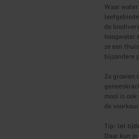
Waar water 
leefgebiede
de biodiver
hoogwater e
ze een thuis
bijzondere 
Zo groeien 
geneeskrach
mooi is ook
de voorkeur
Tip: let ti
Daar kun je 