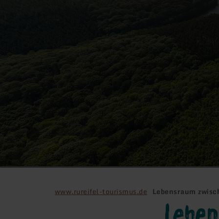
www.rureifel-tourismus.de
Lebensraum zwisch
Lebe