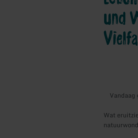
und 
Vielf
Vandaag 
Wat eruitzi
natuurwond