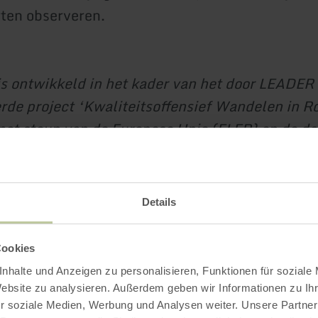
ten observeren.
is ontwikkeld in het kader van het door LEADER
rde project ‘Kwaliteitsoffensief Wandelen in R
met steun van de Europese Unie (ELER) en de de
estfalen.
Details
Impressies
Cookies
nhalte und Anzeigen zu personalisieren, Funktionen für soziale
Website zu analysieren. Außerdem geben wir Informationen zu I
r soziale Medien, Werbung und Analysen weiter. Unsere Partner