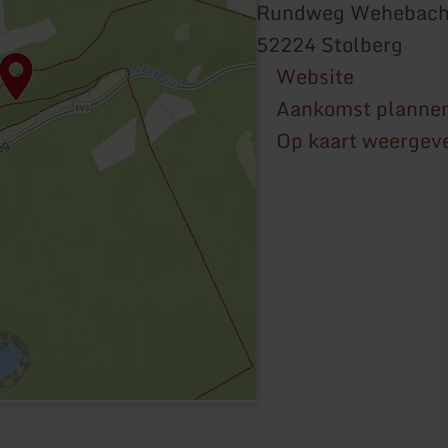
Rundweg Wehebacht
52224 Stolberg
Website
Aankomst planne
Op kaart weergev