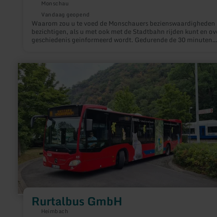
Monschau
Vandaag geopend
Waarom zou u te voed de Monschauers bezienswaardigheden
bezichtigen, als u met ook met de Stadtbahn rijden kunt en ov
geschiedenis geinformeerd wordt. Gedurende de 30 minuten
durende rondrit tonen wij u Monschau en rijden wij omhoog n
de burcht, waar u het panorama met blik op de stad in het dal
Hallerruïne geniet.
meer
informatie
over:
Rurtalbus
GmbH
Rurtalbus GmbH
Heimbach