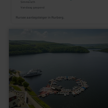
Simmerath
Vandaag geopend
Rursee aanlegsteiger in Rurberg.
meer
informatie
over:
Anlegestelle
Schammenauel