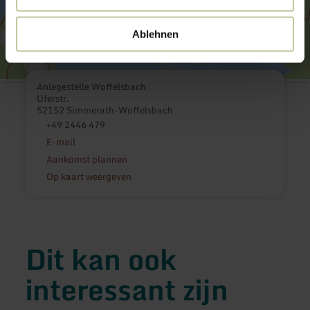
Ablehnen
Anlegestelle Woffelsbach
Uferstr.
52152 Simmerath-Woffelsbach
+49 2446 479
E-mail
Aankomst plannen
Op kaart weergeven
Dit kan ook
interessant zijn