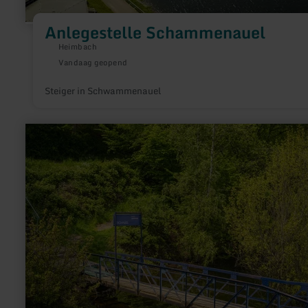
Anlegestelle Schammenauel
Heimbach
Vandaag geopend
Steiger in Schwammenauel
meer
informatie
over:
Anlegestelle
Eschauel