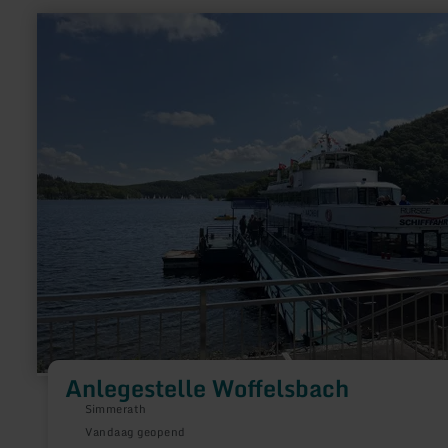
meer
informatie
over:
Anlegestelle
Woffelsbach
Anlegestelle Woffelsbach
Simmerath
Vandaag geopend