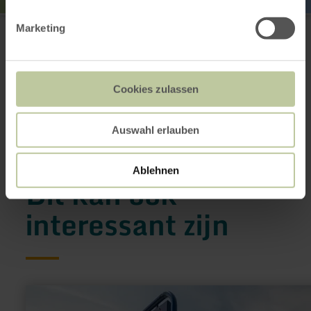
Anlegestelle Eschauel
Marketing
Eschaueler Weg
52385 Nideggen-Schmidt
+49 2446 479
E-mail
Cookies zulassen
Aankomst plannen
Op kaart weergeven
Auswahl erlauben
Ablehnen
Dit kan ook
interessant zijn
meer
informatie