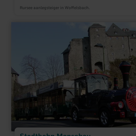
Rursee aanlegsteiger in Woffelsbach.
meer
informatie
over:
Stadtbahn
Monschau